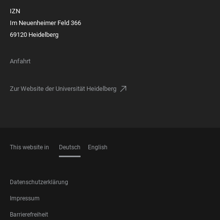
IZN
Im Neuenheimer Feld 366
69120 Heidelberg
Anfahrt
Zur Website der Universität Heidelberg
This website in
Deutsch
English
SPRACHEN
FOOTER
Datenschutzerklärung
LEGAL
Impressum
Barrierefreiheit