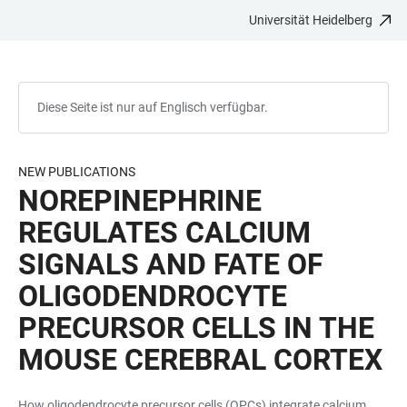
Universität Heidelberg
ZUM
HAUPTNAVIGATION
WEBSEITENSUCHE
LINKS
HAUPTINHALT
ÖFFNEN
ÖFFNEN
ZUR
BARRIEREFREIHEIT
Diese Seite ist nur auf Englisch verfügbar.
NEW PUBLICATIONS
NOREPINEPHRINE
REGULATES CALCIUM
SIGNALS AND FATE OF
OLIGODENDROCYTE
PRECURSOR CELLS IN THE
MOUSE CEREBRAL CORTEX
How oligodendrocyte precursor cells (OPCs) integrate calcium