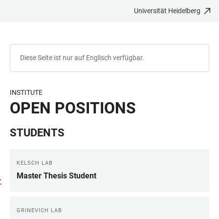
Universität Heidelberg
ZUM
HAUPTNAVIGATION
WEBSEITENSUCHE
LINKS
HAUPTINHALT
ÖFFNEN
ÖFFNEN
ZUR
BARRIEREFREIHEIT
Diese Seite ist nur auf Englisch verfügbar.
INSTITUTE
OPEN POSITIONS
STUDENTS
KELSCH LAB
Master Thesis Student
GRINEVICH LAB