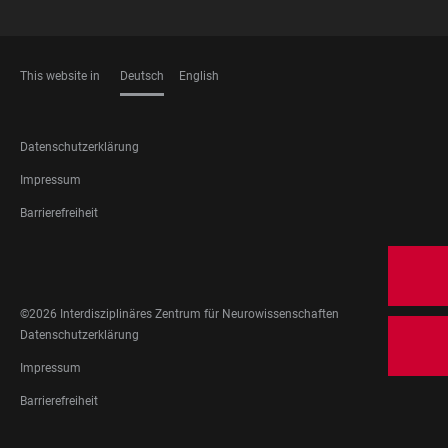
This website in
Deutsch
English
SPRACHEN
FOOTER
Datenschutzerklärung
LEGAL
Impressum
Barrierefreiheit
FOOTER
SOCIAL
MEDIA
©2026 Interdisziplinäres Zentrum für Neurowissenschaften
FOOTER
Datenschutzerklärung
LEGAL
Impressum
Barrierefreiheit